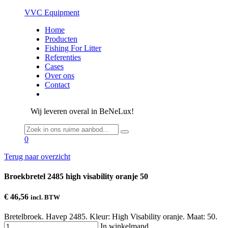
VVC Equipment
Home
Producten
Fishing For Litter
Referenties
Cases
Over ons
Contact
Wij leveren overal in BeNeLux!
0
Terug naar overzicht
Broekbretel 2485 high visability oranje 50
€ 46,56
incl. BTW
Bretelbroek. Havep 2485. Kleur: High Visability oranje. Maat: 50.
In winkelmand